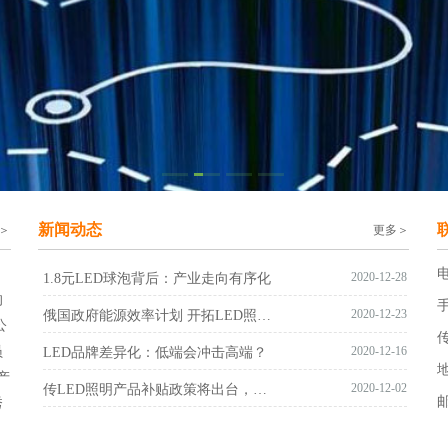
新闻动态
＞
更多＞
电
2020-12-28
1.8元LED球泡背后：产业走向有序化
的
手
2020-12-23
俄国政府能源效率计划 开拓LED照明市场发展契机
公
传
员
2020-12-16
LED品牌差异化：低端会冲击高端？
产
2020-12-02
传LED照明产品补贴政策将出台，产品大战或升级系统战
秀