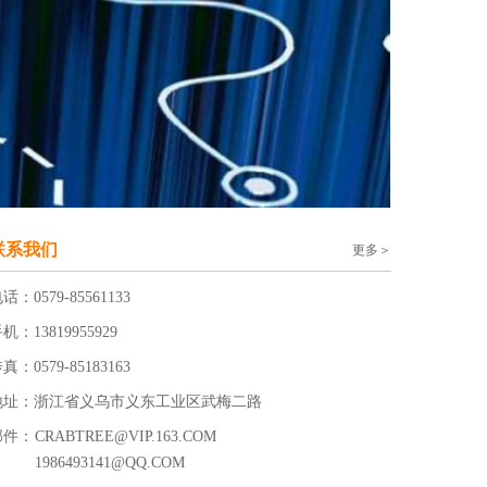
联系我们
更多＞
话：0579-85561133
机：13819955929
真：0579-85183163
地址：浙江省义乌市义东工业区武梅二路
邮件：
CRABTREE@VIP.163.COM
1986493141@QQ.COM