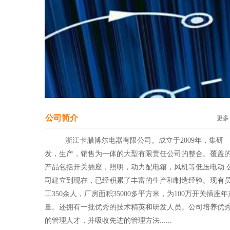
公司简介
更多
          浙江卡腊博尔电器有限公司。成立于2009年，集研
发，生产，销售为一体的大型有限责任公司的整合。覆盖
产品包括开关插座，照明，动力配电箱，风机等低压电动.
司建立到现在，已经积累了丰富的生产和制造经验。现有
工350余人，厂房面积35000多平方米，为100万开关插座年
量。还拥有一批优秀的技术精英和研发人员。公司培养优
的管理人才，并吸收先进的管理方法......